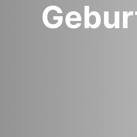
Geburt
"