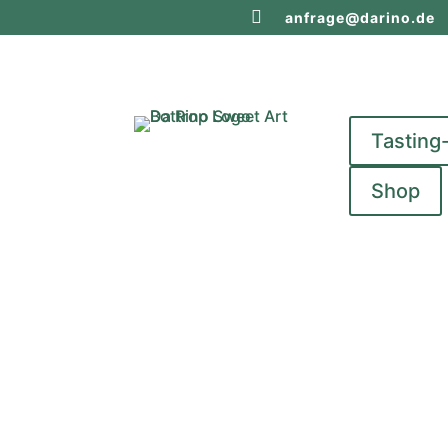

anfrage@darino.de
Tasting
Shop