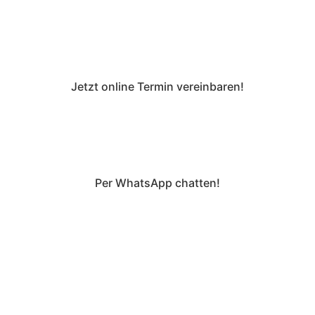
anfrage@darino.de
Jetzt online Termin vereinbaren!
Tasting-Termin
Per WhatsApp chatten!
zu WhatsApp
Wir machen süße Träume wahr