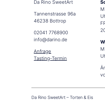
Da Rino SweetArt
S
MI
Tannenstrasse 96a
U
46238 Bottrop
FR
2
02041 7768900
info@darino.de
W
MI
Anfrage
U
Tasting-Termin
Ä
v
Da Rino SweetArt – Torten & Eis