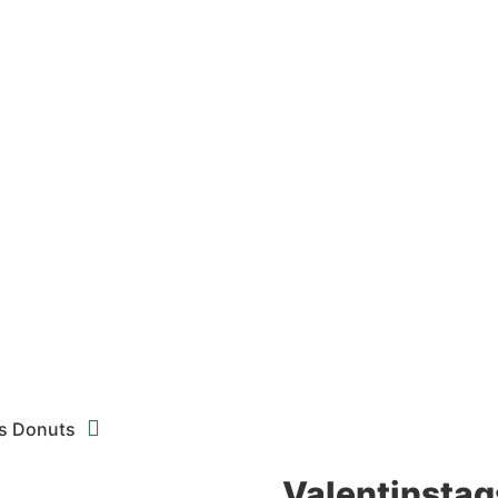

gs Donuts
Valentinstag