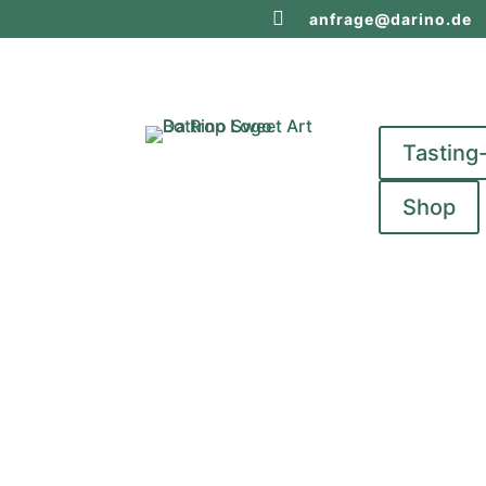

anfrage@darino.de
Tasting
Shop